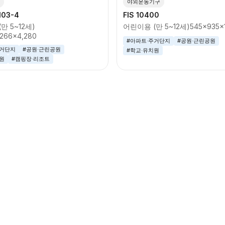
야외운동기구
103-4
FIS 10400
만 5~12세)
어린이용 (만 5~12세)
545x935x
,266x4,280
#아파트·주거단지
#공원·근린공원
주거단지
#공원·근린공원
#학교·유치원
원
#캠핑장·리조트