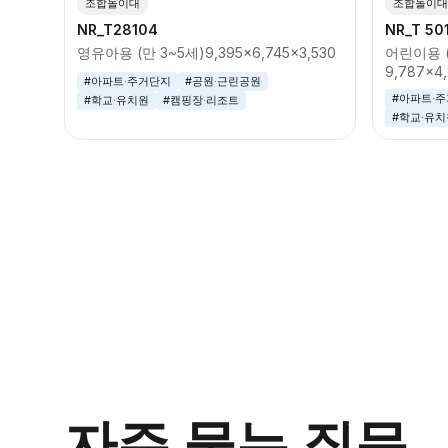
조합놀이대
조합놀이대
NR_T28104
NR_T 50
영유아용 (만 3~5세)
9,395x6,745x3,530
어린이용 (
9,787x4
#아파트·주거단지
#공원·근린공원
#아파트·
#학교·유치원
#캠핑장·리조트
#학교·유치
자주 묻는 질문