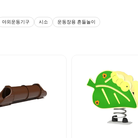
야외운동기구
시소
운동장용 흔들놀이