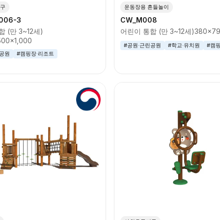
구
운동장용 흔들놀이
006-3
CW_M008
 (만 3~12세)
어린이 통합 (만 3~12세)
380x7
500x1,000
#공원·근린공원
#학교·유치원
#캠
린공원
#캠핑장·리조트