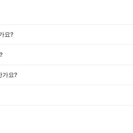
가요?
이시설 안전관리법」
?
인증
한가요?