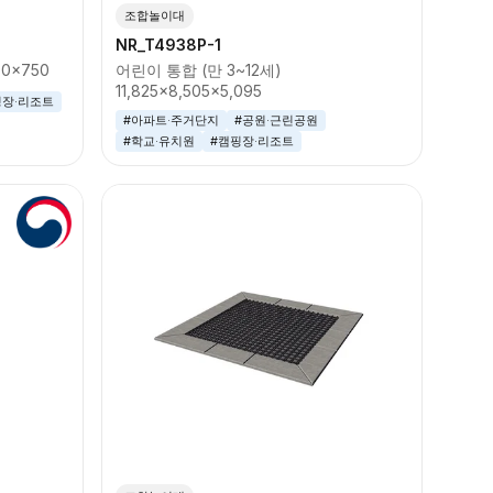
조합놀이대
NR_T4938P-1
90x750
어린이 통합 (만 3~12세)
11,825x8,505x5,095
핑장·리조트
#아파트·주거단지
#공원·근린공원
#학교·유치원
#캠핑장·리조트