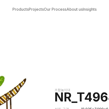
Products
Projects
Our Process
About us
Insights
조합놀이대
NR_T496
설치 규격