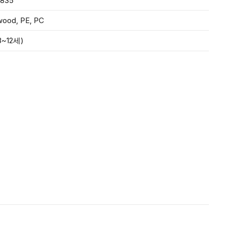
,835
wood, PE, PC
~12세)