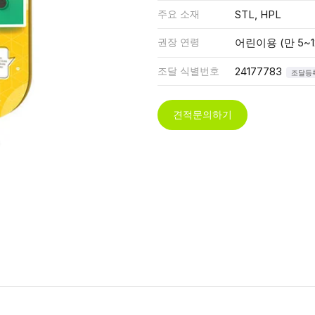
주요 소재
STL, HPL
권장 연령
어린이용 (만 5~1
조달 식별번호
24177783
조달등
견적문의하기