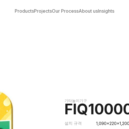
Products
Projects
Our Process
About us
Insights
기타놀이기구
FIQ1000
설치 규격
1,090x220x1,20