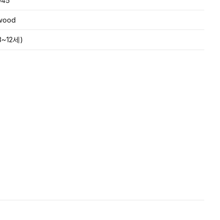
045
wood
~12세)