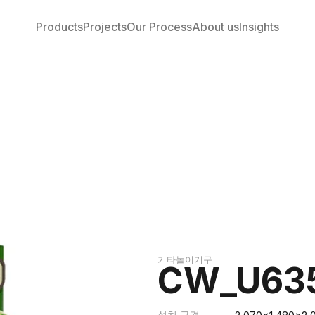
Products
Projects
Our Process
About us
Insights
기타놀이기구
CW_U63
설치 규격