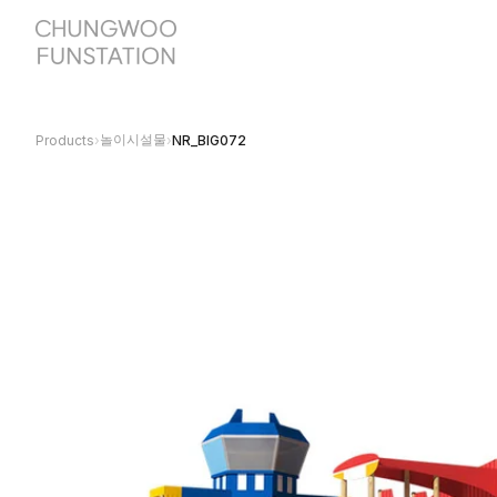
놀이시설물
Products
›
›
NR_BIG072