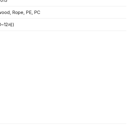
,015
wood, Rope, PE, PC
~12세)