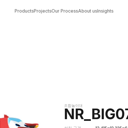
Products
Projects
Our Process
About us
Insights
조합놀이대
NR_BIG0
설치 규격