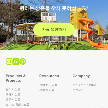
원하는 상품을 찾지 못하셨나요?
자료 요청하기
Products &
Resources
Company
Projects
카탈로그 요청
소개 / 위치·연락처
놀이시설물
지명원 요청
프로세스
휴게시설물
운동시설물
스마트·특화시설물