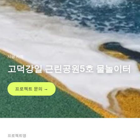
시공 사례
고덕강일 근린공원5호 물놀이터
프로젝트 문의 →
프로젝트명