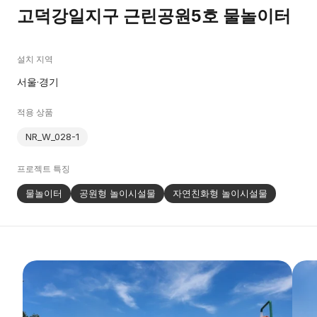
고덕강일지구 근린공원5호 물놀이터
설치 지역
서울·경기
적용 상품
NR_W_028-1
프로젝트 특징
물놀이터
공원형 놀이시설물
자연친화형 놀이시설물