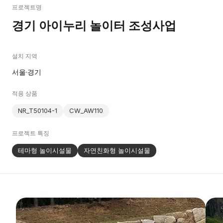
프로젝트명
경기 아이누리 놀이터 조성사업
설치 지역
서울·경기
적용 상품
NR_T50104-1
CW_AW110
프로젝트 특징
테마형 놀이시설물
자연친화형 놀이시설물