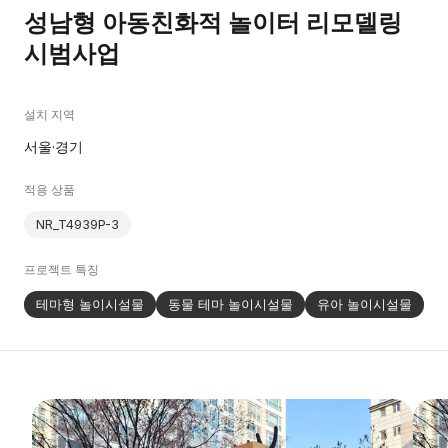
성남형 아동친화적 놀이터 리모델링
시범사업
설치 지역
서울·경기
적용 상품
NR_T4939P-3
프로젝트 특징
테마형 놀이시설물
동물 테마 놀이시설물
유아 놀이시설물