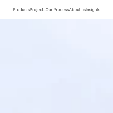
Products
Projects
Our Process
About us
Insights