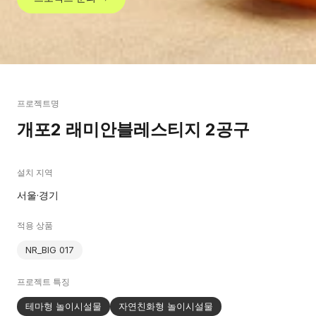
프로젝트명
개포2 래미안블레스티지 2공구
설치 지역
서울·경기
적용 상품
NR_BIG 017
프로젝트 특징
테마형 놀이시설물
자연친화형 놀이시설물