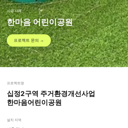
시공 사례
한마음 어린이공원
프로젝트 문의 →
프로젝트명
십정2구역 주거환경개선사업
한마음어린이공원
설치 지역