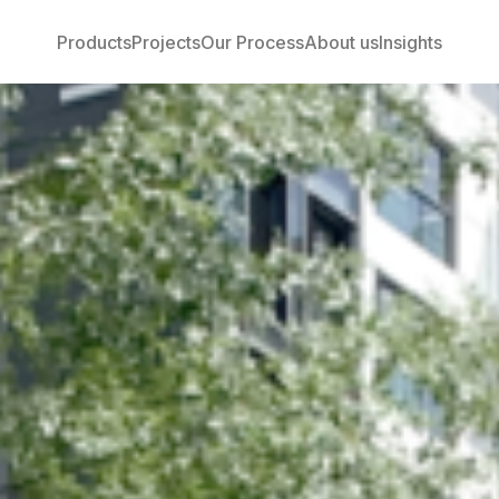
Products
Projects
Our Process
About us
Insights