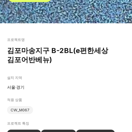
프로젝트명
김포마송지구 B-2BL(e편한세상
김포어반베뉴)
설치 지역
서울·경기
적용 상품
CW_M067
프로젝트 특징