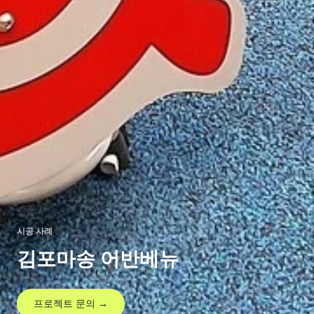
시공 사례
김포마송 어반베뉴
프로젝트 문의 →