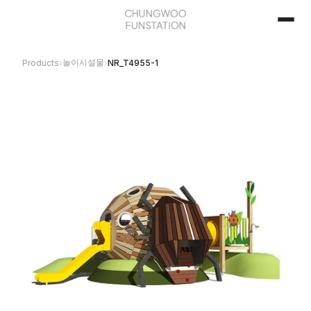
놀이시설물
Products
›
›
NR_T4955-1