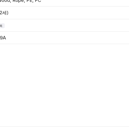
wood, Rope, PE, PC
2세)
록
79A