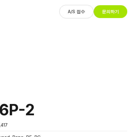
A/S 접수
문의하기
06P-2
,417