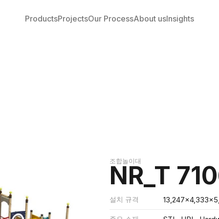
Products
Projects
Our Process
About us
Insights
조합놀이대
NR_T 71
설치 규격
13,247x4,333x5
주요 소재