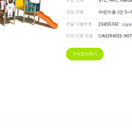
STL, HPL, Hard
권장 연령
어린이용 (만 5~1
조달 식별번호
23455742
조달등
안전 인증 번호
CA021H025-90
견적문의하기