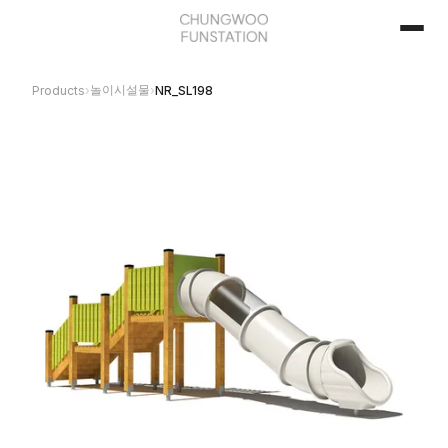
놀이시설물
Products
›
›
NR_SL198