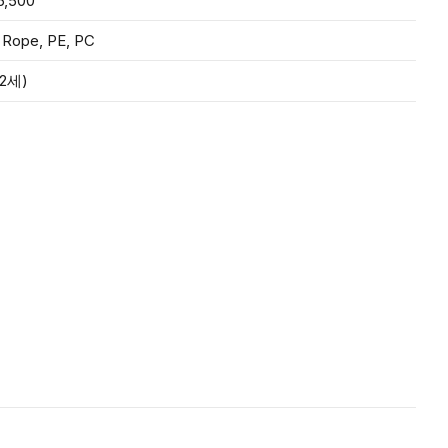
6,500
 Rope, PE, PC
2세)