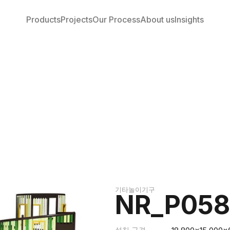
Products
Projects
Our Process
About us
Insights
기타놀이기구
NR_P058
설치 규격