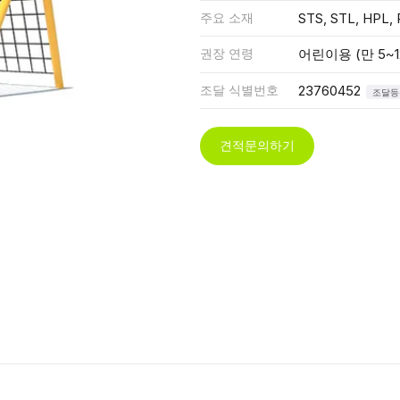
주요 소재
STS, STL, HPL, 
권장 연령
어린이용 (만 5~1
조달 식별번호
23760452
조달등
견적문의하기