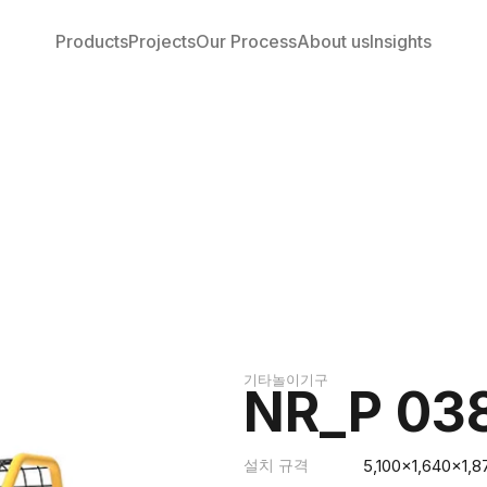
Products
Projects
Our Process
About us
Insights
기타놀이기구
NR_P 03
설치 규격
5,100x1,640x1,8