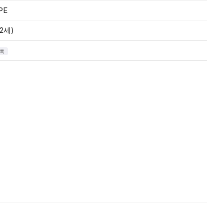
PE
2세)
록