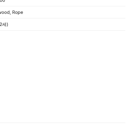
600
wood, Rope
2세)