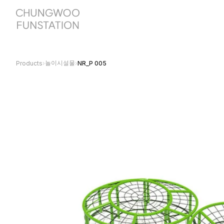
놀이시설물
Products
›
›
NR_P 005