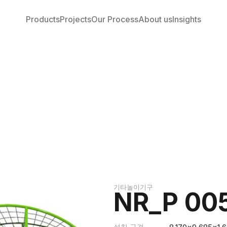
Products
Projects
Our Process
About us
Insights
기타놀이기구
NR_P 00
설치 규격