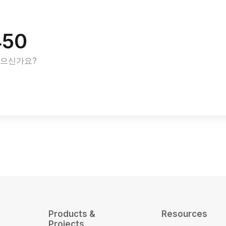
450
있으신가요?
Products &
Resources
Projects