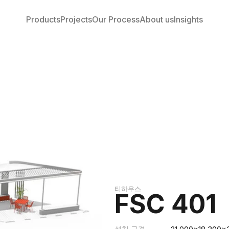
Products
Projects
Our Process
About us
Insights
티하우스
FSC 401
설치 규격