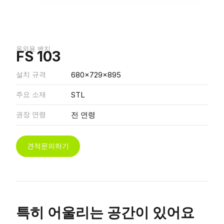
옥외용 벤치
FS 103
설치 규격
680x729x895
주요 소재
STL
권장 연령
전 연령
견적문의하기
특히 어울리는 공간이 있어요