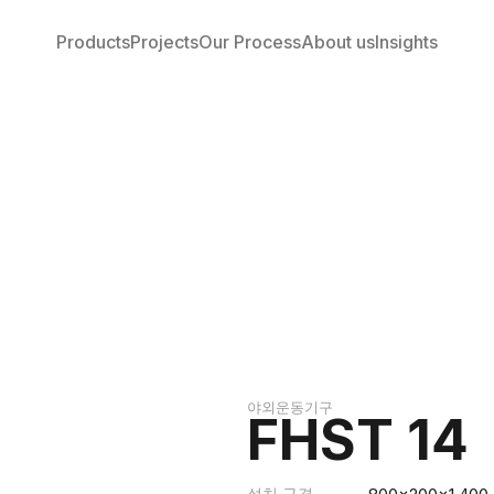
Products
Projects
Our Process
About us
Insights
야외운동기구
FHST 14
설치 규격