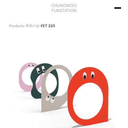
특화시설
Products
›
›
FET 225