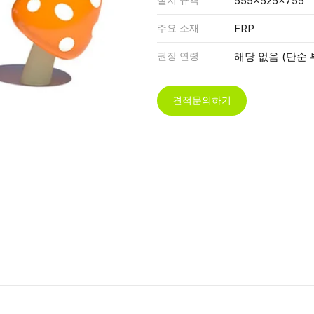
555x525x755
주요 소재
FRP
권장 연령
해당 없음 (단순 
견적문의하기