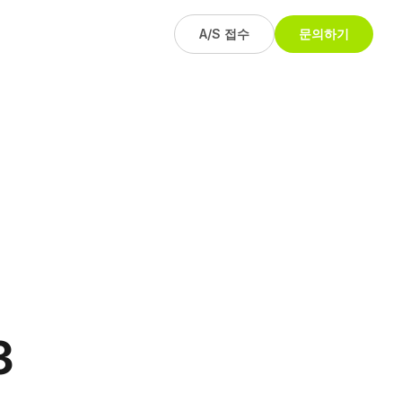
A/S 접수
문의하기
3