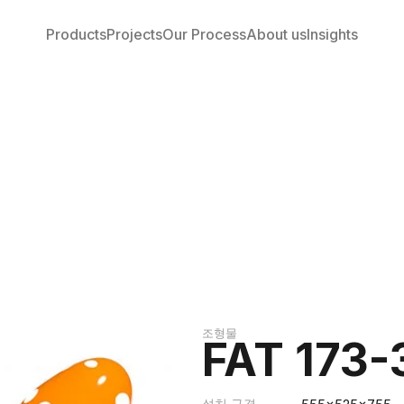
Products
Projects
Our Process
About us
Insights
조형물
FAT 173-
설치 규격