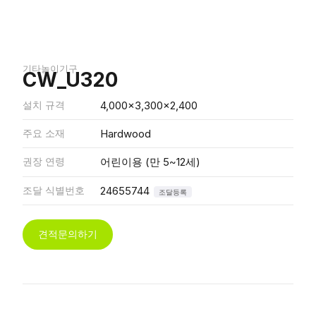
기타놀이기구
CW_U320
설치 규격
4,000x3,300x2,400
주요 소재
Hardwood
권장 연령
어린이용 (만 5~12세)
조달 식별번호
24655744
조달등록
견적문의하기