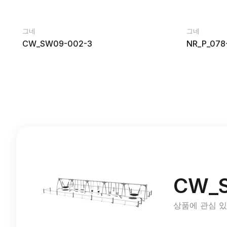
그네
그네
CW_SW09-002-3
NR_P_078
CW_
상품에 관심 