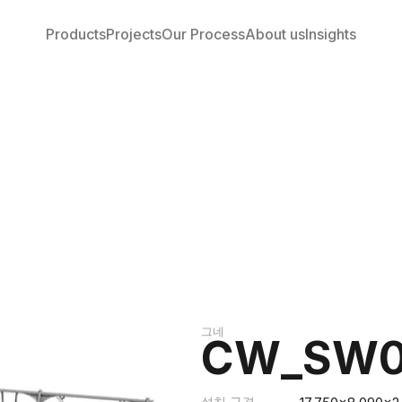
Products
Projects
Our Process
About us
Insights
그네
CW_SW0
설치 규격