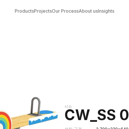
Products
Projects
Our Process
About us
Insights
시소
CW_SS 0
설치 규격