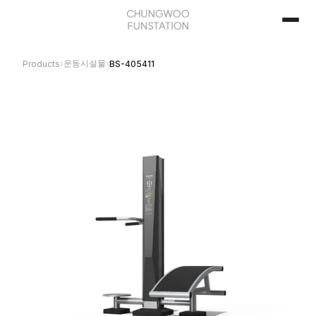
운동시설물
Products
›
›
BS-405411