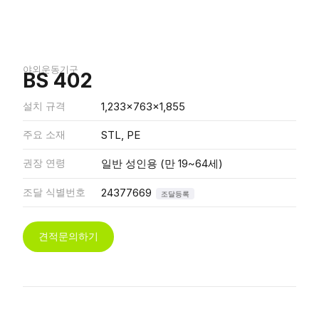
야외운동기구
BS 402
설치 규격
1,233x763x1,855
주요 소재
STL, PE
권장 연령
일반 성인용 (만 19~64세)
조달 식별번호
24377669
조달등록
견적문의하기