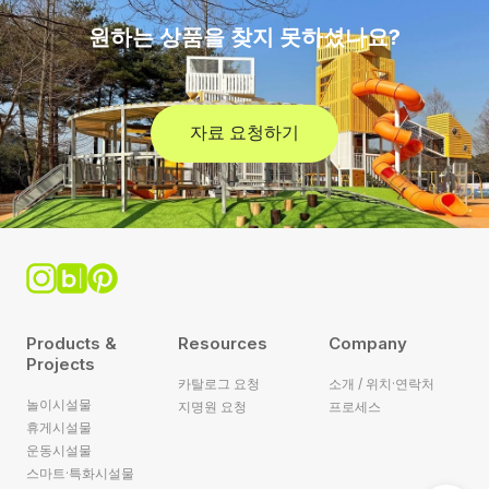
원하는 상품을 찾지 못하셨나요?
자료 요청하기
Products &
Resources
Company
Projects
카탈로그 요청
소개 / 위치·연락처
놀이시설물
지명원 요청
프로세스
휴게시설물
운동시설물
스마트·특화시설물