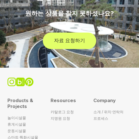
원하는 상품을 찾지 못하셨나요?
자료 요청하기
Products &
Resources
Company
Projects
카탈로그 요청
소개 / 위치·연락처
놀이시설물
지명원 요청
프로세스
휴게시설물
운동시설물
스마트·특화시설물